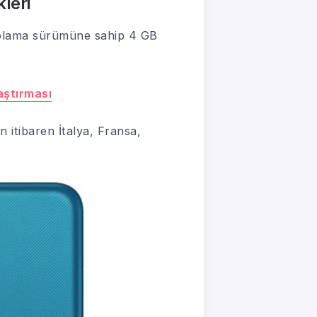
leri
polama sürümüne sahip 4 GB
aştırması
itibaren İtalya, Fransa,