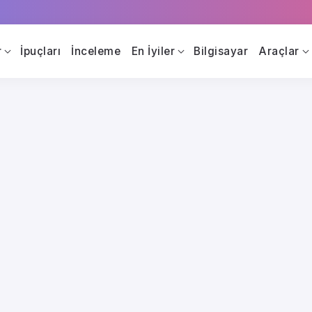
r
İpuçları
İnceleme
En İyiler
Bilgisayar
Araçlar