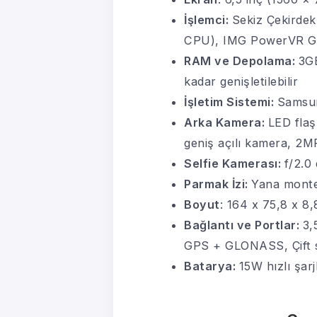
İşlemci:
Sekiz Çekirde
CPU), IMG PowerVR G
RAM ve Depolama:
3GB
kadar genişletilebilir
İşletim Sistemi:
Samsun
Arka Kamera:
LED flaş
geniş açılı kamera, 2M
Selfie Kamerası:
f/2.0
Parmak İzi:
Yana monte
Boyut
: 164 x 75,8 x 8
Bağlantı ve Portlar:
3,
GPS + GLONASS, Çift 
Batarya:
15W hızlı şarj