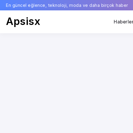
En güncel eğlence, teknoloji, moda ve daha birçok haber
Apsisx
Haberle