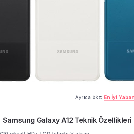
Ayrıca bkz:
En İyi Yaba
Samsung Galaxy A12 Teknik Özellikleri
 720 piksel) HD+ LCD Infinity-V ekran