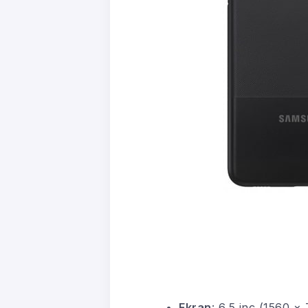
Ekran
: 6,5 inç (1560 ×