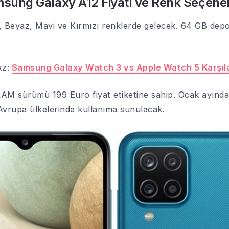
sung Galaxy A12 Fiyatı ve Renk Seçenek
 Beyaz, Mavi ve Kırmızı renklerde gelecek. 64 GB de
kz:
Samsung Galaxy Watch 3 vs Apple Watch 5 Karşıl
 sürümü 199 Euro fiyat etiketine sahip. Ocak ayından 
Avrupa ülkelerinde kullanıma sunulacak.