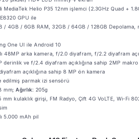
kli MediaTek Helio P35 12nm işlemci (2.3GHz Quad + 
E8320 GPU ile
 / 4GB / 6GB RAM, 32GB / 64GB / 128GB Depolama, mi
g One UI ile Android 10
lı 48MP arka kamera, f/2.0 diyafram, f/2.2 diyafram açı
P derinlik ve f/2.4 diyafram açıklığına sahip 2MP makr
 diyafram açıklığına sahip 8 MP ön kamera
 edilmiş parmak izi sensörü
,8 mm;
Ağırlık
: 205g
5 mm kulaklık girişi, FM Radyo, Çift 4G VoLTE, Wi-Fi 802
sim
lı 5.000 mAh pil