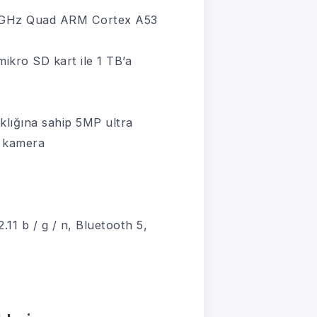
1.8GHz Quad ARM Cortex A53
kro SD kart ile 1 TB’a
klığına sahip 5MP ultra
o kamera
.11 b / g / n, Bluetooth 5,