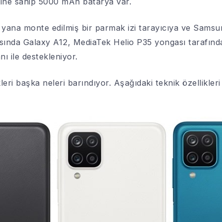
eğine sahip 5000 mAh batarya var.
yana monte edilmiş bir parmak izi tarayıcıya ve Samsu
 arasında Galaxy A12, MediaTek Helio P35 yongası tarafı
ı ile destekleniyor.
leri başka neleri barındıyor. Aşağıdaki teknik özellikleri