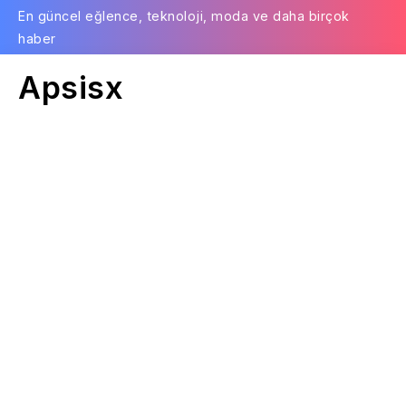
En güncel eğlence, teknoloji, moda ve daha birçok
haber
Apsisx