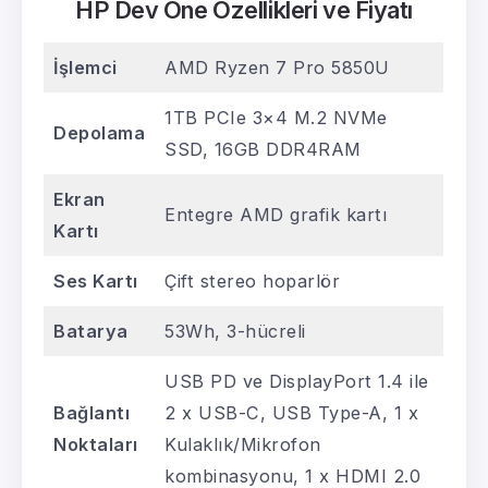
HP Dev One Özellikleri ve Fiyatı
İşlemci
AMD Ryzen 7 Pro 5850U
1TB PCIe 3×4 M.2 NVMe
Depolama
SSD, 16GB DDR4RAM
Ekran
Entegre AMD grafik kartı
Kartı
Ses Kartı
Çift stereo hoparlör
Batarya
53Wh, 3-hücreli
USB PD ve DisplayPort 1.4 ile
Bağlantı
2 x USB-C, USB Type-A, 1 x
Noktaları
Kulaklık/Mikrofon
kombinasyonu, 1 x HDMI 2.0