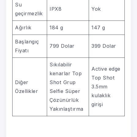
Su
IPX8
Yok
geçirmezlik
Ağırlık
184 g
147 g
Başlangıç
799 Dolar
399 Dolar
Fiyatı
Sıkılabilir
Active edge
kenarlar Top
Top Shot
Diğer
Shot Grup
3.5mm
Özellikler
Selfie Süper
kulaklık
Çözünürlük
girişi
Yakınlaştırma