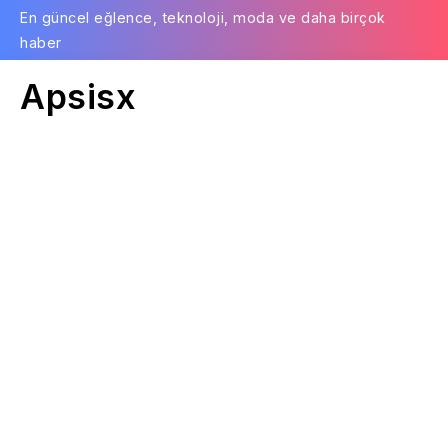
En güncel eğlence, teknoloji, moda ve daha birçok
haber
Apsisx