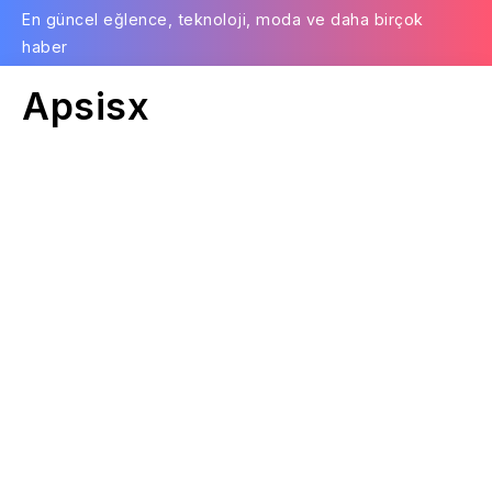
En güncel eğlence, teknoloji, moda ve daha birçok
haber
Apsisx