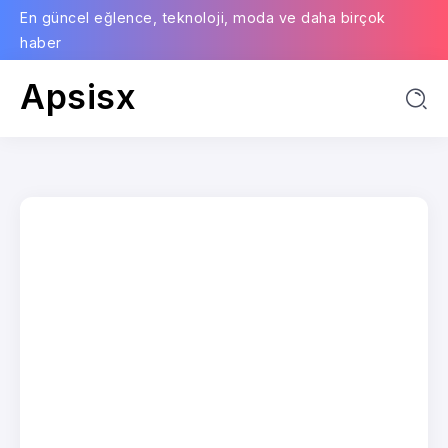
En güncel eğlence, teknoloji, moda ve daha birçok
haber
Apsisx