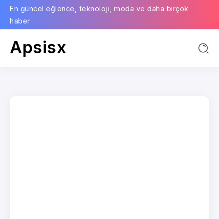
En güncel eğlence, teknoloji, moda ve daha birçok
haber
Apsisx