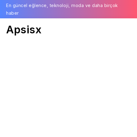
En güncel eğlence, teknoloji, moda ve daha birçok
haber
Apsisx