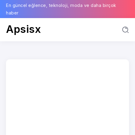
En güncel eğlence, teknoloji, moda ve daha birçok
haber
Apsisx