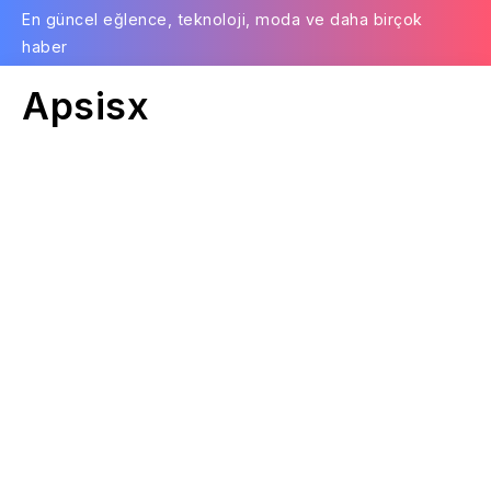
En güncel eğlence, teknoloji, moda ve daha birçok
haber
Apsisx